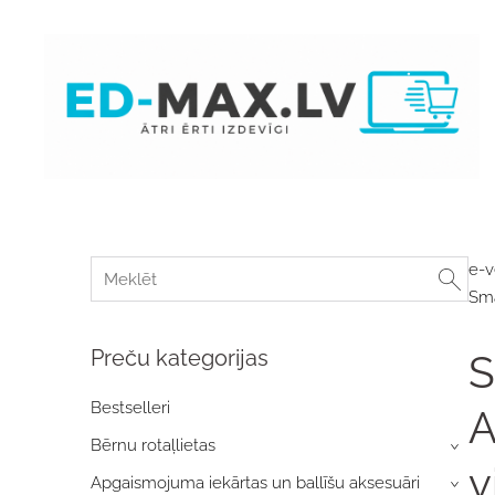
e-v
Sma
Preču kategorijas
S
Bestselleri
A
Bērnu rotaļlietas
›
v
Apgaismojuma iekārtas un ballīšu aksesuāri
›