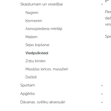
Skaistumam un veselībai
›
Pie
Nagiem
daž
Ķermenim
ves
Asinsspiediena mērītāji
Spe
Matiem
Sejas kopšanai
Viedpulksteņi
Zobu birstes
Masāžas ierīces, masažieri
Dažādi
Sportam
›
Apģērbs
›
Dāvanas, svētku aksesuāri
›