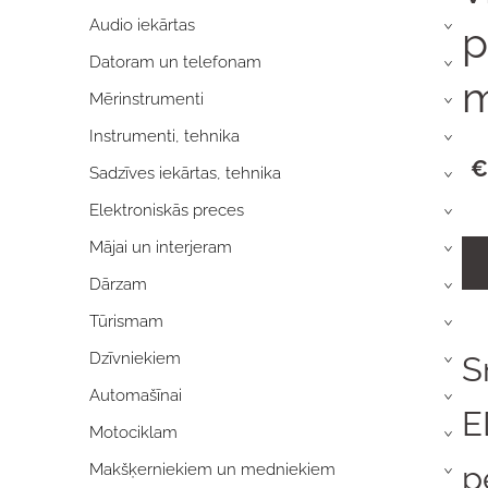
Audio iekārtas
p
›
Datoram un telefonam
›
m
Mērinstrumenti
›
Instrumenti, tehnika
›
€
Sadzīves iekārtas, tehnika
›
Elektroniskās preces
›
Mājai un interjeram
›
Dārzam
›
Tūrismam
›
Dzīvniekiem
S
›
Automašīnai
›
E
Motociklam
›
p
Makšķerniekiem un medniekiem
›