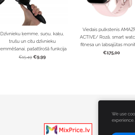
Viedais pulkstenis AMAZ
Dzīvnieku ķemme, suņu, kaķu,
ACTIVE/ Rozā, smart watc
trušu un citu dzīvnieku
fitnesa un labsajūtas moni
ķemmēšanai, pašattīrošā funkcija
€175,00
€9,99
€15,49
We use cook
experience
S