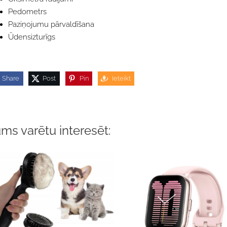
Pedometrs
Paziņojumu pārvaldīšana
Ūdensizturīgs
Share
Post
Pin
Ieteikt
ms varētu interesēt: