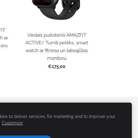
FIT
Viedais pulkstenis AMAZFIT
h ar
ACTIVE/ Tumši pelēks, smart
toru
watch ar fitnesa un labsajūtas
monitoru
€175,00
ies to deliver services, for marketing and to improve your
.
Customize