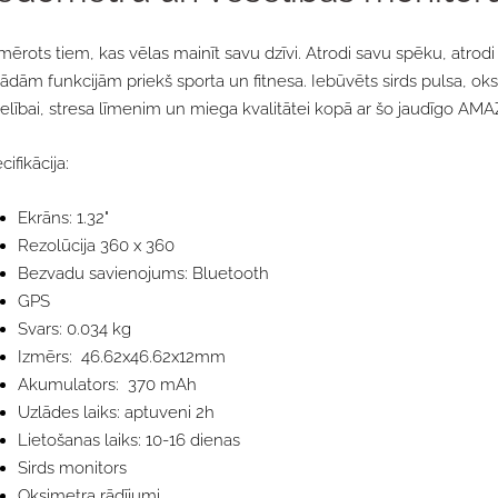
mērots tiem, kas vēlas mainīt savu dzīvi. Atrodi savu spēku, atrodi
ādām funkcijām priekš sporta un fitnesa. Iebūvēts sirds pulsa, oks
elībai, stresa līmenim un miega kvalitātei kopā ar šo jaudīgo A
cifikācija:
Ekrāns: 1.32"
Rezolūcija 360 x 360
Bezvadu savienojums: Bluetooth
GPS
Svars: 0.034 kg
Izmērs: 46.62x46.62x12mm
Akumulators: 370 mAh
Uzlādes laiks: aptuveni 2h
Lietošanas laiks: 10-16 dienas
Sirds monitors
Oksimetra rādījumi