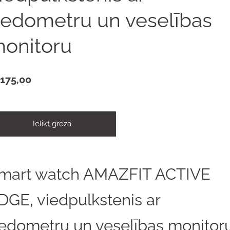
edometru un veselības
onitoru
175,00
Ielikt grozā
mart watch AMAZFIT ACTIVE
DGE, viedpulkstenis ar
edometru un veselības monitor