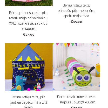
Bērnu rotaļu telts,
princešu pils meitenēm,
Bērnu princešu telts, pils,
spēļu māja, rozā
rotaļu māja ar baldahīnu,
€15,00
XXL, rozā krāsā, 135 x 135
x 140cm
€25,00
Bērnu rotaļu tunelis, telts
Bērnu rotaļu telts, pils
'' Kāpurs'', 165x75x66cm
puišiem, spēļu māja zilā
krāsā