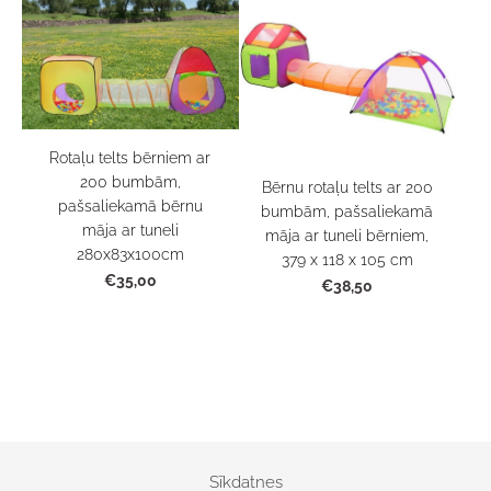
Rotaļu telts bērniem ar
200 bumbām,
Bērnu rotaļu telts ar 200
pašsaliekamā bērnu
bumbām, pašsaliekamā
māja ar tuneli
māja ar tuneli bērniem,
280x83x100cm
379 x 118 x 105 cm
€35,00
€38,50
Sīkdatnes