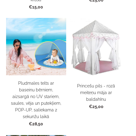
€25,00
€15,00
Pludmales telts ar
Princešu pils - rozā
baseinu bērniem,
meiteņu māja ar
aizsargā no UV stariem,
baldahīnu
saules, vēja un putekļiem,
€25,00
POP-UP, saliekama 2
sekunžu laikā
€28,50