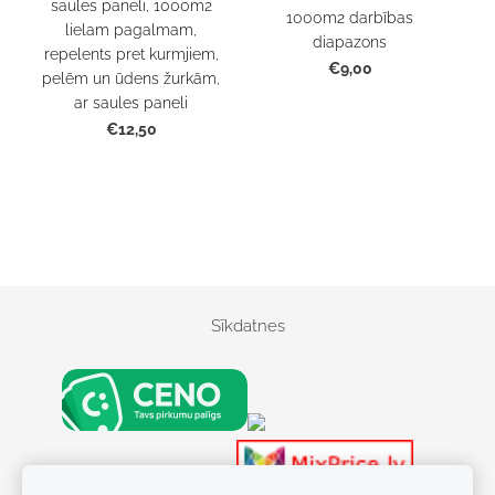
saules paneli, 1000m2
1000m2 darbības
lielam pagalmam,
diapazons
repelents pret kurmjiem,
€9,00
pelēm un ūdens žurkām,
ar saules paneli
€12,50
Sīkdatnes
S