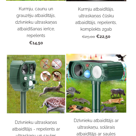
Kurmju, caunu un
Kurmju atbaidītājs,
grauzēju atbaidītājs,
ultraskaņas čūsku
dzīvnieku ultraskaņas
atbaidītājs, repelents,
atbaidīšanas ierīce,
komplekts 2gab
repelents
€22,50
€25,00
€14,50
Dzīvnieku atbaidītājs ar
Dzīvnieku ultraskaņas
ultraskaņu, solārais
atbaidītājs - repelents ar
atbaidītājs ar saules
ultraskaņu un saules