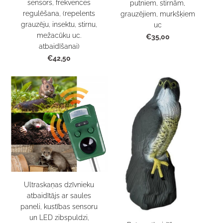
sensors, frekvences
putniem, stirnām,
regulēšana, (repelents
grauzējiem, murkšķiem
grauzēju, insektu, stirnu,
uc
mežacūku uc.
€35,00
atbaidīšanai)
€42,50
Ultraskaņas dzīvnieku
atbaidītājs ar saules
paneli, kustības sensoru
un LED zibspuldzi,