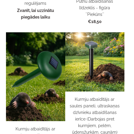
Putnu atbaidīšanas
regulējams
līdzeklis - figūra
Zvanīt, lai uzzinātu
''Piekūns''
piegādes laiku
€18,50
Kurmju atbaidītājs ar
saules paneli, ultraskaņas
dzīvnieku atbaidīšanas
ierīce (Darbojas pret
kurmjiem, pelēm,
Kurmju atbaidītājs ar
ūdensžurkām, caunām)