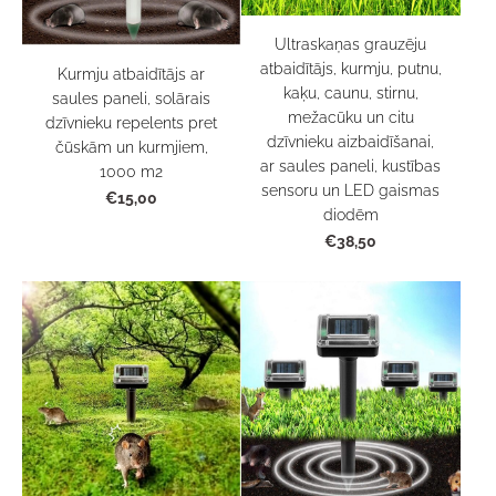
Ultraskaņas grauzēju
atbaidītājs, kurmju, putnu,
Kurmju atbaidītājs ar
kaķu, caunu, stirnu,
saules paneli, solārais
mežacūku un citu
dzīvnieku repelents pret
dzīvnieku aizbaidīšanai,
čūskām un kurmjiem,
ar saules paneli, kustības
1000 m2
sensoru un LED gaismas
€15,00
diodēm
€38,50