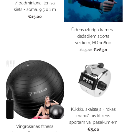
/ badmintona, tenisa
siets + soma, 9,5 x 1 m
€15,00
Ūdens izturīga kamera,
dažādiem sporta
veidiem, HD 1080p
€28,50
€45,00
Klikšķu skaitītājs - rokas
manuālais klikeris
sportam vai pasākumiem
Vingrošanas fitnesa
€5,00