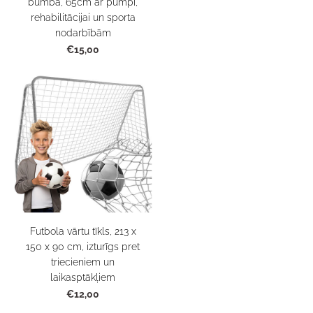
bumba, 65cm ar pumpi,
rehabilitācijai un sporta
nodarbībām
€15,00
Futbola vārtu tīkls, 213 x
150 x 90 cm, izturīgs pret
triecieniem un
laikasptākļiem
€12,00