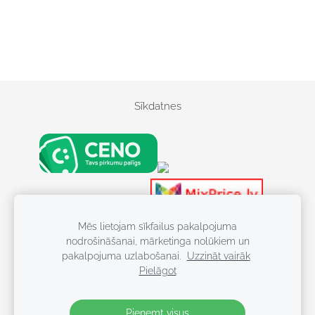
Sīkdatnes
S
kr
Kosmētika
Mēs lietojam sīkfailus pakalpojuma
Kosmēti
ū
nodrošināšanai, mārketinga nolūkiem un
Kosmētika, Batuti, 
v
pakalpojuma uzlabošanai.
Uzzināt vairāk
gr
Pielāgot
ie
ži,
Pieņemt visus