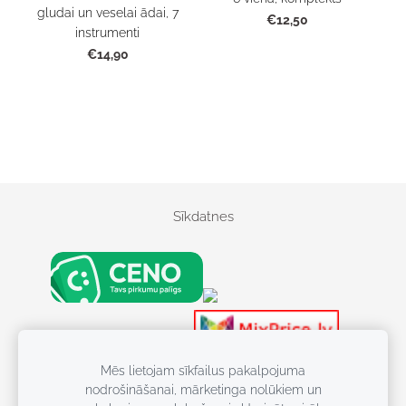
gludai un veselai ādai, 7
€12,50
instrumenti
€14,90
Sīkdatnes
S
kr
Kosmētika
Mēs lietojam sīkfailus pakalpojuma
Kosmēti
ū
nodrošināšanai, mārketinga nolūkiem un
Kosmētika, Batuti, 
v