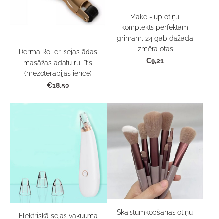
Make - up otiņu
komplekts perfektam
grimam, 24 gab dažāda
izmēra otas
Derma Roller, sejas ādas
€9,21
masāžas adatu rullītis
(mezoterapijas ierīce)
€18,50
Skaistumkopšanas otiņu
Elektriskā sejas vakuuma