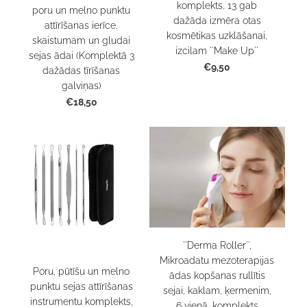
komplekts, 13 gab
poru un melno punktu
dažāda izmēra otas
attīrīšanas ierīce,
kosmētikas uzklāšanai,
skaistumam un gludai
izcilam ''Make Up''
sejas ādai (Komplektā 3
€9,50
dažādas tīrīšanas
galviņas)
€18,50
''Derma Roller'',
Mikroadatu mezoterapijas
Poru, pūtīšu un melno
ādas kopšanas rullītis
punktu sejas attīrīšanas
sejai, kaklam, ķermenim,
instrumentu komplekts,
6 vienā, komplekts