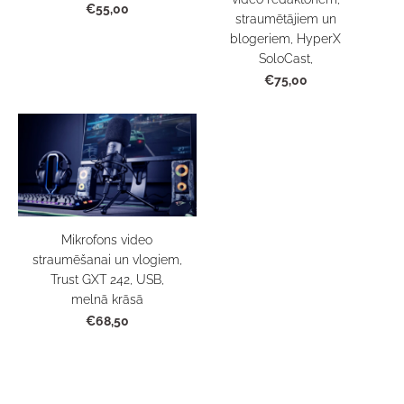
€55,00
straumētājiem un
blogeriem, HyperX
SoloCast,
€75,00
Mikrofons video
straumēšanai un vlogiem,
Trust GXT 242, USB,
melnā krāsā
€68,50