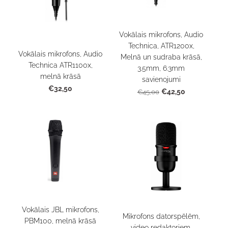
Vokālais mikrofons, Audio
Technica, ATR1200x,
Vokālais mikrofons, Audio
Melnā un sudraba krāsā,
Technica ATR1100x,
3.5mm, 6.3mm
melnā krāsā
savienojumi
€32,50
€42,50
€45,00
Vokālais JBL mikrofons,
Mikrofons datorspēlēm,
PBM100, melnā krāsā
video redaktoriem,