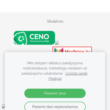
Sīkdatnes
S
kr
Kosmētika
Mēs lietojam sīkfailus pakalpojuma
Kosmēti
ū
nodrošināšanai, mārketinga nolūkiem un
Kosmētika, Batuti, 
v
pakalpojuma uzlabošanai.
Uzzināt vairāk
gr
Pielāgot
ie
ži,
Pieņemt visus
Si
e
Kosmētika, Batuti, Slīpmašīnas, Dyson, Vied
Pieņemt tikai nepieciešamos
vi