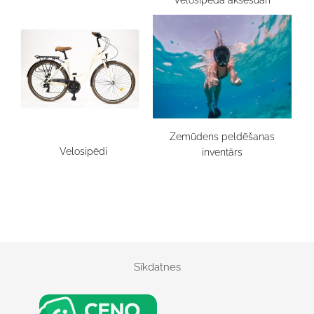
Velosipēda aksesuāri
Zemūdens peldēšanas
Velosipēdi
inventārs
Sīkdatnes