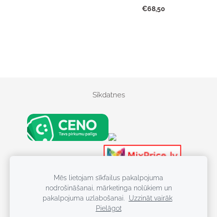
€68,50
Sīkdatnes
S
kr
Kosmētika
Mēs lietojam sīkfailus pakalpojuma
Kosmēti
ū
nodrošināšanai, mārketinga nolūkiem un
Kosmētika, Batuti, 
v
pakalpojuma uzlabošanai.
Uzzināt vairāk
gr
Pielāgot