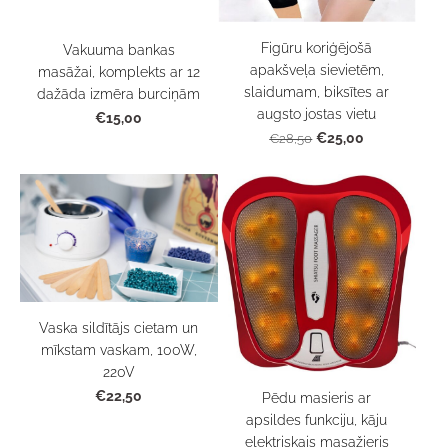
Figūru koriģējošā
Vakuuma bankas
apakšveļa sievietēm,
masāžai, komplekts ar 12
slaidumam, biksītes ar
dažāda izmēra burciņām
augsto jostas vietu
€15,00
€25,00
€28,50
Vaska sildītājs cietam un
mīkstam vaskam, 100W,
220V
€22,50
Pēdu masieris ar
apsildes funkciju, kāju
elektriskais masažieris