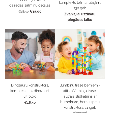
komplekts bērnu rotaļām,
dažādas salmiņu detaļas
238 gab
€15,00
€18,50
Zvanīt, lai uzzinātu
piegādes laiku
Bumbiņu trase bērniem -
Dinozauru konstruktors,
attīstošā rotaļu trase,
komplekts - 4 dinozauri,
jautrais slidkalniņš ar
85 bloki
bumbiņām, bērnu spēļu
€18,50
konstruktors, 113gab
elementi