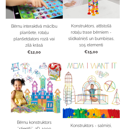
Konstruktors, attīstošā
Bērnu interaktīvā mācību
rotaļu trase bērniem -
planšete, rotaļu
slidkalniņš un bumbiņas,
planšetdators rozā vai
105 elementi
zilā krāsā
€15,00
€12,00
Bērnu konstruktors
Konstruktors - salmiņi,
''stienīši'', 3D, 1000