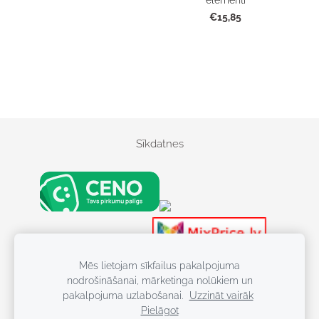
€15,85
Sīkdatnes
S
kr
Kosmētika
Mēs lietojam sīkfailus pakalpojuma
Kosmēti
ū
nodrošināšanai, mārketinga nolūkiem un
Kosmētika, Batuti, 
v
pakalpojuma uzlabošanai.
Uzzināt vairāk
gr
Pielāgot