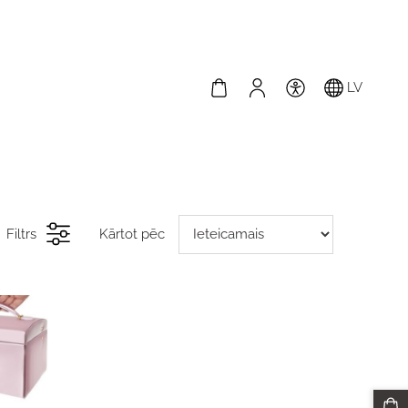
LV
Filtrs
Kārtot pēc