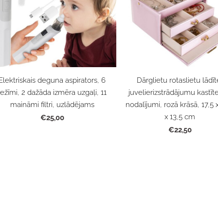
Elektriskais deguna aspirators, 6
Dārglietu rotaslietu lādīt
režīmi, 2 dažāda izmēra uzgaļi, 11
juvelierizstrādājumu kastīt
maināmi filtri, uzlādējams
nodalījumi, rozā krāsā, 17,5 
x 13,5 cm
€25,00
€22,50