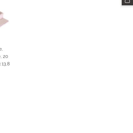
e,
e, 20
x 13,8