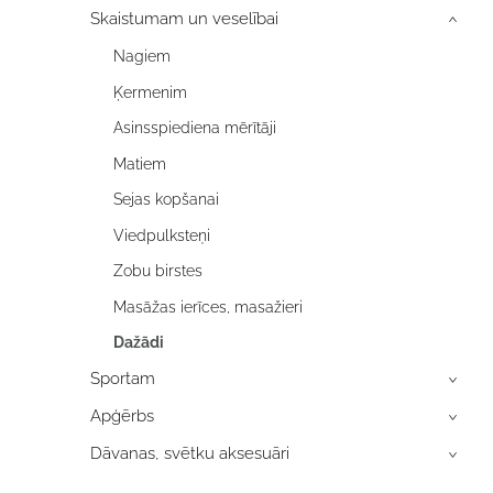
Skaistumam un veselībai
›
Nagiem
Ķermenim
Asinsspiediena mērītāji
Matiem
Sejas kopšanai
Viedpulksteņi
Zobu birstes
Masāžas ierīces, masažieri
Dažādi
Sportam
›
Apģērbs
›
Dāvanas, svētku aksesuāri
›