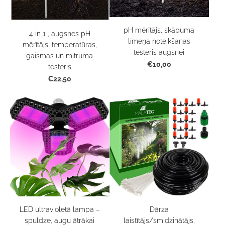
pH mērītājs, skābuma
4 in 1 , augsnes pH
līmeņa noteikšanas
mērītājs, temperatūras,
testeris augsnei
gaismas un mitruma
€10,00
testeris
€22,50
LED ultravioletā lampa –
Dārza
spuldze, augu ātrākai
laistītājs/smidzinātājs,