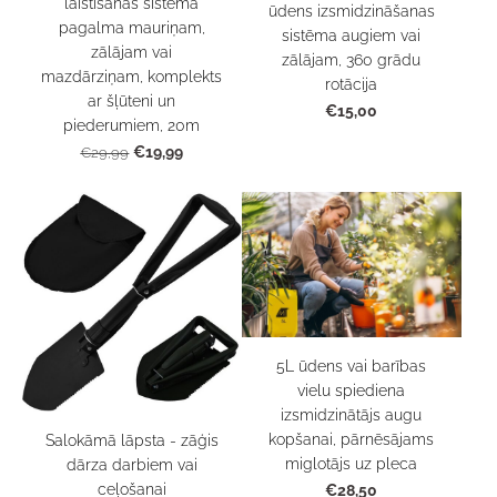
laistīšanas sistēma
ūdens izsmidzināšanas
pagalma mauriņam,
sistēma augiem vai
zālājam vai
zālājam, 360 grādu
mazdārziņam, komplekts
rotācija
ar šļūteni un
€15,00
piederumiem, 20m
€19,99
€29,99
5L ūdens vai barības
vielu spiediena
izsmidzinātājs augu
kopšanai, pārnēsājams
Salokāmā lāpsta - zāģis
miglotājs uz pleca
dārza darbiem vai
ceļošanai
€28,50