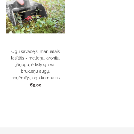
Ogu savācējs, manuālais
lasītājs - melleņu, aroniju,
jāņogu, ērkšķogu vai
brūkleņu augļu
noņēmējs, ogu kombains
€9,00