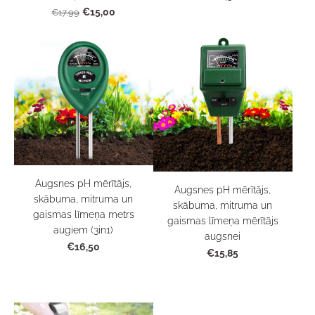
€15,00
€17,99
Augsnes pH mērītājs,
Augsnes pH mērītājs,
skābuma, mitruma un
skābuma, mitruma un
gaismas līmeņa metrs
gaismas līmeņa mērītājs
augiem (3in1)
augsnei
€16,50
€15,85