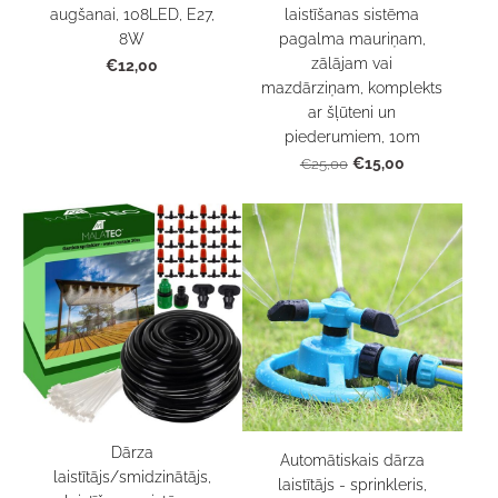
augšanai, 108LED, E27,
laistīšanas sistēma
8W
pagalma mauriņam,
zālājam vai
€12,00
mazdārziņam, komplekts
ar šļūteni un
piederumiem, 10m
€15,00
€25,00
Dārza
Automātiskais dārza
laistītājs/smidzinātājs,
laistītājs - sprinkleris,