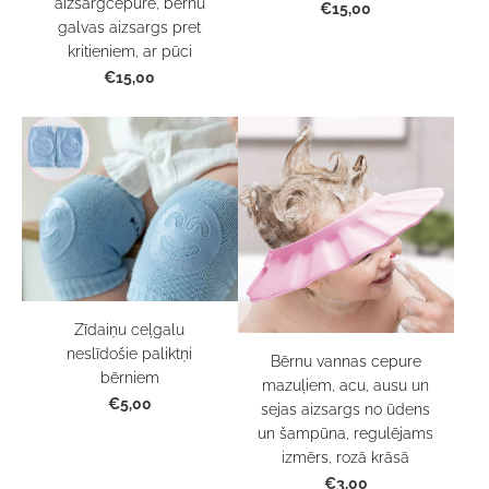
aizsargcepure, bērnu
€15,00
galvas aizsargs pret
kritieniem, ar pūci
€15,00
Zīdaiņu ceļgalu
neslīdošie paliktņi
Bērnu vannas cepure
bērniem
mazuļiem, acu, ausu un
€5,00
sejas aizsargs no ūdens
un šampūna, regulējams
izmērs, rozā krāsā
€3,00