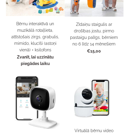
Bērnu interaktīvā un
Zīdaiņu staigulis ar
muzikālā rotaļlieta,
drošības jostu, pirmo
attīstošais zirgs, grabulis,
pastaigu palīgs, bērniem
mimido, klucīši (astoņi
no 6 līdz 14 mēnešiem
vienā) + ksilofons
€15,00
Zvanīt, lai uzzinātu
piegādes laiku
Virtuālā bērnu video