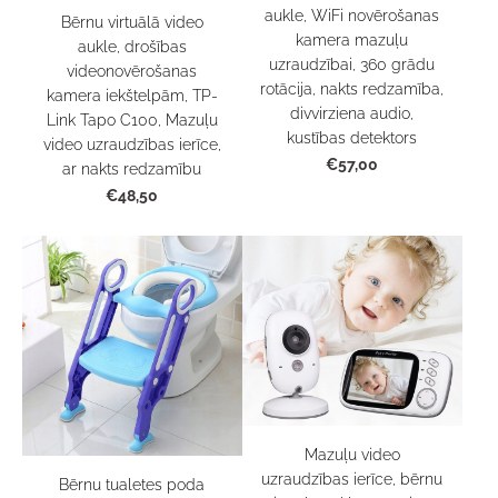
aukle, WiFi novērošanas
Bērnu virtuālā video
kamera mazuļu
aukle, drošības
uzraudzībai, 360 grādu
videonovērošanas
rotācija, nakts redzamība,
kamera iekštelpām, TP-
divvirziena audio,
Link Tapo C100, Mazuļu
kustības detektors
video uzraudzības ierīce,
€57,00
ar nakts redzamību
€48,50
Mazuļu video
uzraudzības ierīce, bērnu
Bērnu tualetes poda