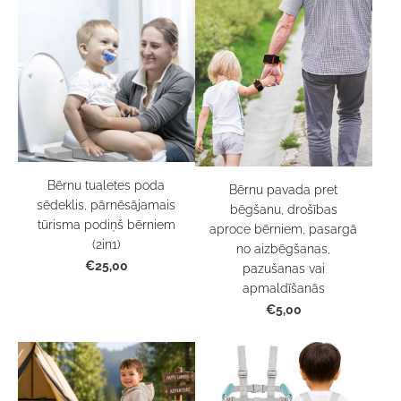
Bērnu tualetes poda
Bērnu pavada pret
sēdeklis, pārnēsājamais
bēgšanu, drošības
tūrisma podiņš bērniem
aproce bērniem, pasargā
(2in1)
no aizbēgšanas,
€25,00
pazušanas vai
apmaldīšanās
€5,00