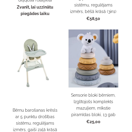
sistēmu, regulējams
Zvanīt, lai uzzinātu
izmērs, bēšā krāsā (3in1)
piegādes laiku
€58,50
Sensorie bloki bērniem,
Izglītojošs komplekts
mazuļiem, mīkstie
Bērnu barošanas krēsls
piramīdas bloki, 13 gab
ar 5 punktu drošības
€25,00
sistēmu, regulējams
izmērs, gaiši zaļā krāsā