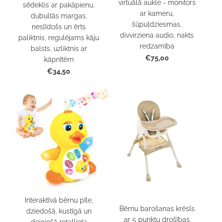
virtuālā aukle - monitors
sēdeklis ar pakāpienu,
ar kameru,
dubultās margas,
šūpuļdziesmas,
neslīdošs un ērts
divvirziena audio, nakts
paliktnis, regulējams kāju
redzamība
balsts, uzliktnis ar
€75,00
kāpnītēm
€34,50
Interaktīvā bērnu pīle,
Bērnu barošanas krēsls
dziedošā, kustīgā un
ar 5 punktu drošības
dejojošā rotaļļieta