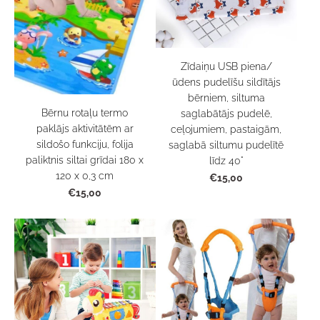
Zīdaiņu USB piena/
ūdens pudelīšu sildītājs
bērniem, siltuma
Bērnu rotaļu termo
saglabātājs pudelē,
paklājs aktivitātēm ar
ceļojumiem, pastaigām,
sildošo funkciju, folija
saglabā siltumu pudelītē
paliktnis siltai grīdai 180 x
līdz 40°
120 x 0,3 cm
€15,00
€15,00