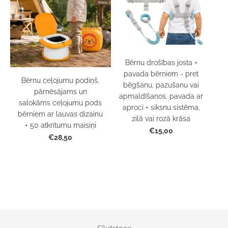
Bērnu drošības josta +
pavada bērniem - pret
Bērnu ceļojumu podiņš,
bēgšanu, pazušanu vai
pārnēsājams un
apmaldīšanos, pavada ar
salokāms ceļojumu pods
aproci + siksnu sistēma,
bērniem ar lauvas dizainu
zilā vai rozā krāsa
+ 50 atkritumu maisiņi
€15,00
€28,50