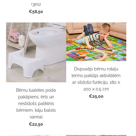
(3in1)
€58,50
Divpusējs bērnu rotaļu
termo paklājs aktivitātēm
ar sildošo funkciju, 180 x
200 x 0.5 cm
Bērnu tualetes poda
€25,00
pakāpiens, ērts un
neslīdošs paliktnis
bērniem, kāju balsts
vannai
€22,50