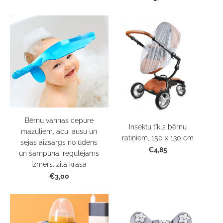
Bērnu vannas cepure
Insektu tīkls bērnu
mazuļiem, acu, ausu un
ratiņiem, 150 x 130 cm
sejas aizsargs no ūdens
€4,85
un šampūna, regulējams
izmērs, zilā krāsā
€3,00