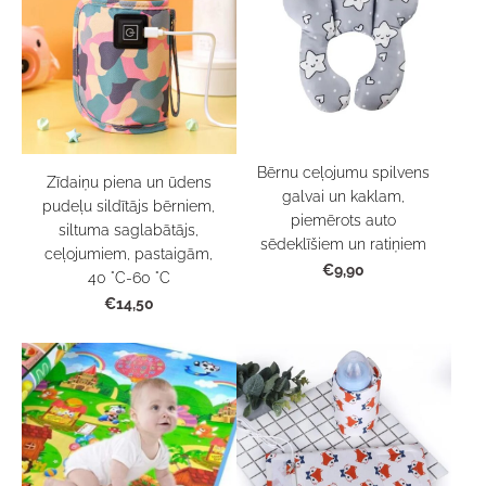
Bērnu ceļojumu spilvens
Zīdaiņu piena un ūdens
galvai un kaklam,
pudeļu sildītājs bērniem,
piemērots auto
siltuma saglabātājs,
sēdeklīšiem un ratiņiem
ceļojumiem, pastaigām,
€9,90
40 °C-60 °C
€14,50