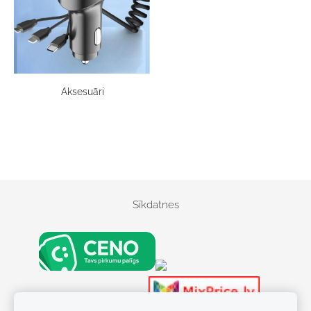
Aksesuāri
Sīkdatnes
S