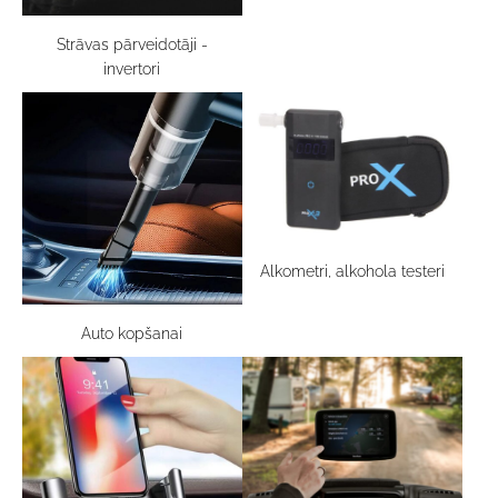
Strāvas pārveidotāji -
invertori
Alkometri, alkohola testeri
Auto kopšanai