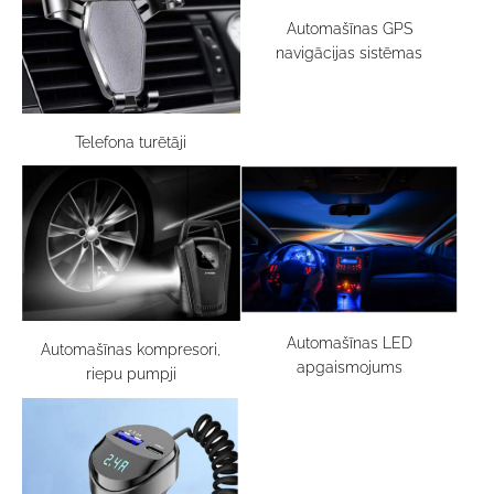
Automašīnas GPS
navigācijas sistēmas
Telefona turētāji
Automašīnas LED
Automašīnas kompresori,
apgaismojums
riepu pumpji