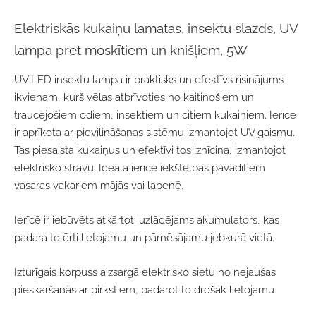
Elektriskās kukaiņu lamatas, insektu slazds, UV
lampa pret moskītiem un knišļiem, 5W
UV LED insektu lampa ir praktisks un efektīvs risinājums
ikvienam, kurš vēlas atbrīvoties no kaitinošiem un
traucējošiem odiem, insektiem un citiem kukaiņiem. Ierīce
ir aprīkota ar pievilināšanas sistēmu izmantojot UV gaismu.
Tas piesaista kukaiņus un efektīvi tos iznīcina, izmantojot
elektrisko strāvu. Ideāla ierīce iekštelpās pavadītiem
vasaras vakariem mājās vai lapenē.
Ierīcē ir iebūvēts atkārtoti uzlādējams akumulators, kas
padara to ērti lietojamu un pārnēsājamu jebkurā vietā.
Izturīgais korpuss aizsargā elektrisko sietu no nejaušas
pieskaršanās ar pirkstiem, padarot to drošāk lietojamu