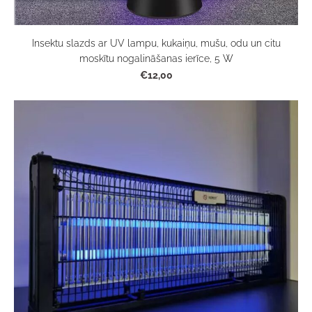
Insektu slazds ar UV lampu, kukaiņu, mušu, odu un citu
moskītu nogalināšanas ierīce, 5 W
€12,00