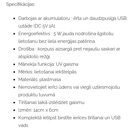
Specifikācijas:
Darbojas ar akumulatoru : ērta un daudzpusīga USB
uzlāde (DC 5V 1A).
Energoefektīvs : 5 W jauda nodrošina ilgstošu
lietošanu bez liela enerģijas patēriņa.
Drošība : korpuss aizsargā pret nejaušu saskari ar
atspīdošo režģi.
Mānekļa funkcija: UV gaisma
Mērķis: lietošanai iekštelpās
Materiāls: plastmasa
Nenovietojiet ierīci ūdens vai viegli uzliesmojošu
produktu tuvumā
Tīrīšanas laikā izslēdziet gaismu
Izmēri: 14cm x 6cm
Komplektā ietilpst birstīte ierīces tīrīšanai un USB
vads