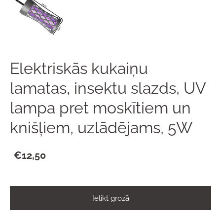
Elektriskās kukaiņu
lamatas, insektu slazds, UV
lampa pret moskītiem un
knišļiem, uzlādējams, 5W
€12,50
Ielikt grozā