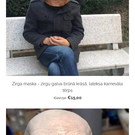
Zirga maska - zirgu galva brūnā krāsā, lateksa karnevāla
tērps
€15,00
€22,50