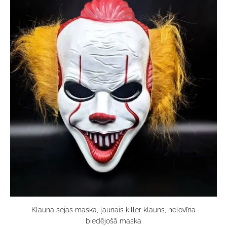
Klauna sejas maska, ļaunais killer klauns, helovīna
biedējošā maska