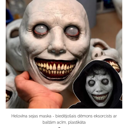
Helovīna sejas maska - biedējošais dēmons eksorcists ar
baltām acīm, plastikāta