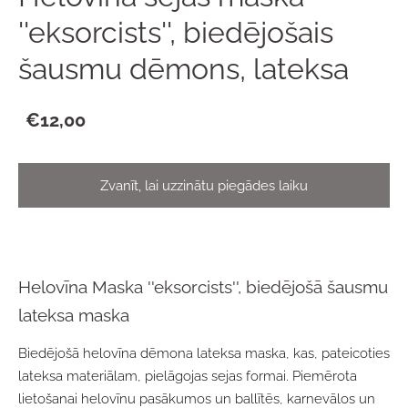
''eksorcists'', biedējošais
šausmu dēmons, lateksa
€12,00
Zvanīt, lai uzzinātu piegādes laiku
Helovīna Maska ''eksorcists'', biedējošā šausmu
lateksa maska
Biedējošā helovīna dēmona lateksa maska, kas, pateicoties
lateksa materiālam, pielāgojas sejas formai. Piemērota
lietošanai helovīnu pasākumos un ballītēs, karnevālos un