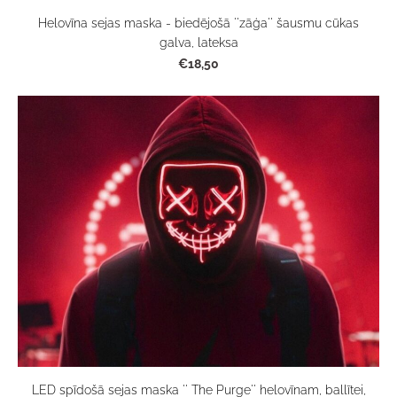
Helovīna sejas maska - biedējošā ''zāģa'' šausmu cūkas
galva, lateksa
€18,50
LED spīdošā sejas maska '' The Purge'' helovīnam, ballītei,